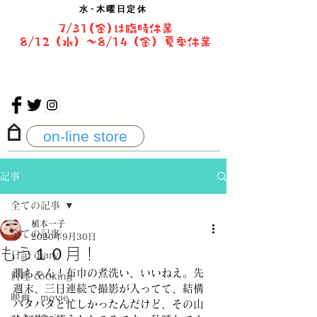
水・
木曜日定休
7/31(金)は臨時休業
8/12（水）〜8/14（金）夏季休業
on-line store
記事
全ての記事
植本一子
全ての記事
2020年9月30日
もう１０月！
日記 diary
潤ちゃん！布巾の煮洗い、いいねえ。先
料理 cooking
週末、三日連続で撮影が入ってて、結構
映画 movie
バタバタと忙しかったんだけど、その山