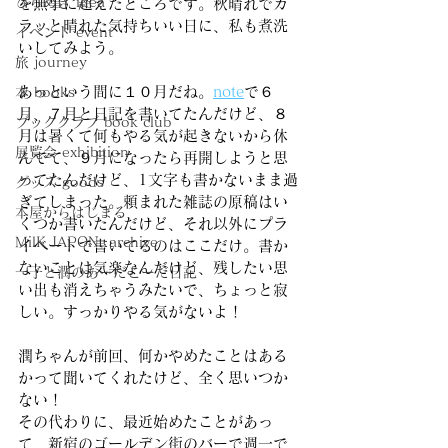
ひらめき idea
を無事に超えたところです。秋晴れでカ
ラッと晴れた気持ちいい日に、私も煮洗
イベント event
いしてみよう。
旅 journey
あっという間に１０月だね。
note
で６
本 books
月、７月と日記を書いてたんだけど、８
ブッククラブ book club
月は暑くて何もやる気が起きないから休
展覧会 exhibition
んでて、９月になったら再開しようと思
ってたんだけど、1文字も書かないまま過
グッズ goods
ぎてしまった。頼まれた雑誌の原稿はい
本屋からはじまる
くつか書いたんだけど、それ以外にプラ
MilK JAPON, archive
イベートで書いてるのはここだけ。書か
ないことは気楽なんだけど、残したい思
一子と潤のあーだこーだ日記
い出も消えちゃうみたいで、ちょっと寂
しい。すっかりやる気がないよ！
潤ちゃんが前回、何かやめたことはある
かって聞いてくれたけど、全く思いつか
ない！
その代わりに、最近始めたことがあっ
て、新宿のゴールデン街のバーで週一で