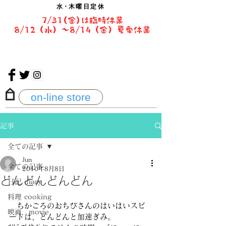
水・
木曜日定休
7/31(金)は臨時休業
8/12（水）〜8/14（金）夏季休業
on-line store
記事
全ての記事
Jun
全ての記事
2010年8月8日
どんどんどんどん
日記 diary
料理 cooking
　ちかごろのおちびさんのはいはいスピ
映画 movie
ードは、どんどんと加速ぎみ。