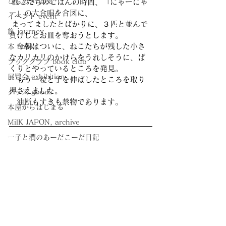
ひらめき idea
 ねこたちのごはんの時間、「にゃーにゃ
ー」の大合唱を合図に、
イベント event
 まってましたとばかりに、３匹と並んで
旅 journey
負けじとお皿を奪おうとします。
　今朝はついに、ねこたちが残した小さ
本 books
なカリカリのかけらをうれしそうに、ぱ
ブッククラブ book club
くりとやっているところを発見。
展覧会 exhibition
　もう一粒と手を伸ばしたところを取り
押さえました。
グッズ goods
　油断もすきも禁物であります。
本屋からはじまる
MilK JAPON, archive
一子と潤のあーだこーだ日記