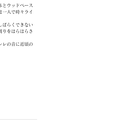
本とウッドベース
は一人で時々ライ
しばらくできない
周りをはらはらさ
レレの音に近頃の