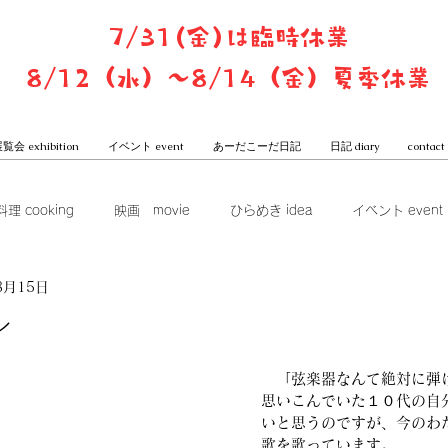
7/31(金)は臨時休業
8/12（水）〜8/14（金）夏季休業
覧会 exhibition
イベント event
あーだこーだ日記
日記 diary
contact
料理 cooking
映画 movie
ひらめき idea
イベント event
8月15日
ook club
展覧会 exhibition
グッズ goods
本屋からは
レ
一子と潤のあーだこーだ日記
　「弦楽器なんて絶対に弾
思いこんでいた１０代の自
いと思うのですが、今のわ
歌を歌っています。