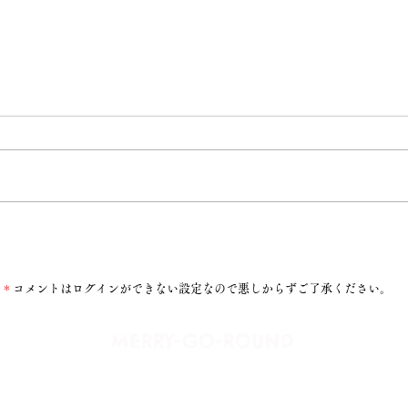
おいしいもの
＊
コメントはログインができない設定なので悪しからずご了承ください。
​MERRY-GO-ROUND