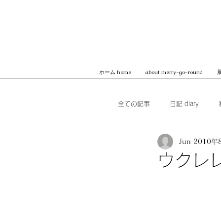
ホーム home
about merry-go-round
展
全ての記事
日記 diary
Jun
2010年
本 books
ブッククラブ b
ウクレ
MilK JAPON, archive