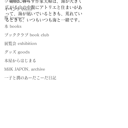
ひらめき idea
　越前に暮らす作家夫婦は、海が大きく
広がる山の中腹にアトリエと住まいがあ
イベント event
って、海が凪いでいるときも、荒れてい
旅 journey
るときも、いつもいつも海と一緒です。
本 books
ブッククラブ book club
展覧会 exhibition
グッズ goods
本屋からはじまる
MilK JAPON, archive
一子と潤のあーだこーだ日記