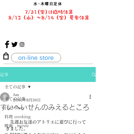
水・
木曜日定休
7/31(金)は臨時休業
8/12（水）〜8/14（金）夏季休業
on-line store
記事
全ての記事
Jun
全ての記事
2010年8月30日
すいへいせんのみえるところ
日記 diary
料理 cooking
　先週お友達のアトリエに遊びに行って
映画 movie
きました。