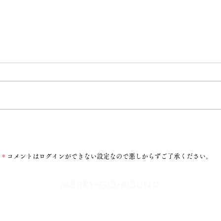
おいしいもの
＊
コメントはログインができない設定なので悪しからずご了承ください。
​MERRY-GO-ROUND