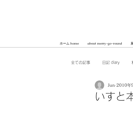
ホーム home
about merry-go-round
展
全ての記事
日記 diary
Jun
2010年
本 books
ブッククラブ b
いすと
MilK JAPON, archive