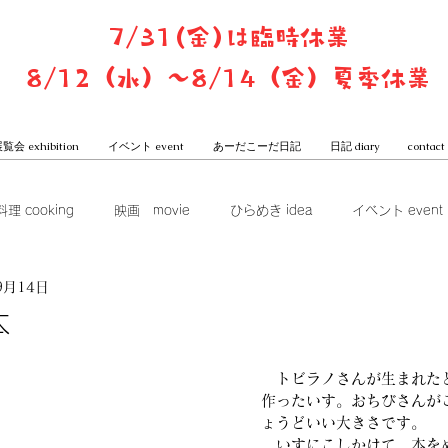
7/31(金)は臨時休業
8/12（水）〜8/14（金）夏季休業
覧会 exhibition
イベント event
あーだこーだ日記
日記 diary
contact
料理 cooking
映画 movie
ひらめき idea
イベント event
9月14日
ook club
展覧会 exhibition
グッズ goods
本屋からは
本
一子と潤のあーだこーだ日記
　トビラノさんが生まれた
作ったいす。おちびさんが
ょうどいい大きさです。
　いすにこしかけて、本を