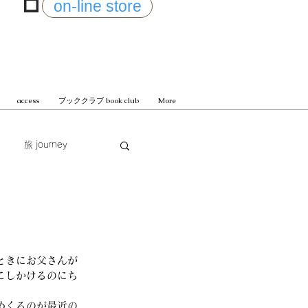
on-line store
access
ブッククラブ book club
More
旅 journey
じまる
ときにお父さんが
こしかけるのにち
めくるのが最近の