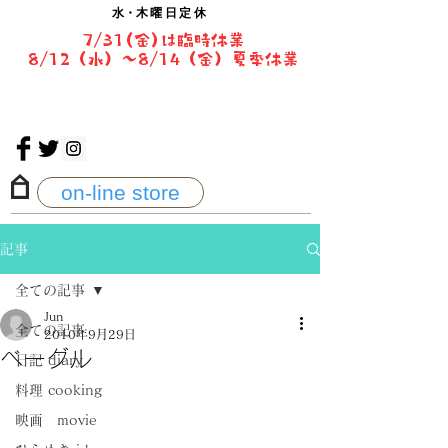
水・
木曜日定休
7/31(金)は臨時休業
8/12（水）〜8/14（金）夏季休業
on-line store
記事
全ての記事
Jun
全ての記事
2010年9月29日
ベーグル
日記 diary
料理 cooking
映画 movie