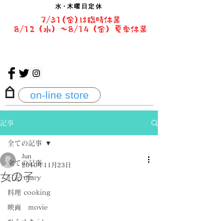
水・
木曜日定休
7/31(金)は臨時休業
8/12（水）〜8/14（金）夏季休業
on-line store
記事
全ての記事
Jun
全ての記事
2010年11月23日
女の子
日記 diary
料理 cooking
映画 movie