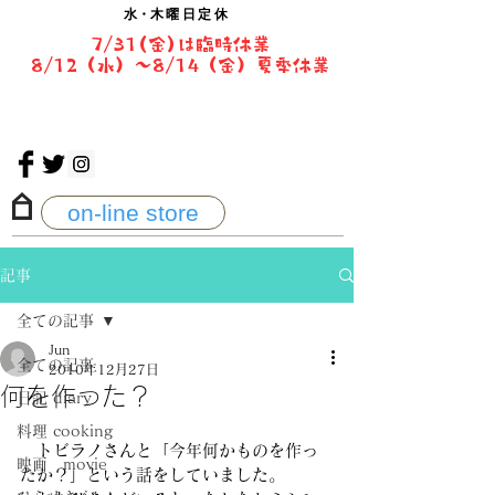
水・
木曜日定休
7/31(金)は臨時休業
8/12（水）〜8/14（金）夏季休業
on-line store
記事
全ての記事
Jun
全ての記事
2010年12月27日
何を作った？
日記 diary
料理 cooking
　トビラノさんと「今年何かものを作っ
映画 movie
たか？」という話をしていました。