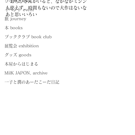
ひらめき idea
　おちびさんがいると、なかなかミシン
も使えず、時間もないので大作はないな
イベント event
あと思いいろい
旅 journey
本 books
ブッククラブ book club
展覧会 exhibition
グッズ goods
本屋からはじまる
MilK JAPON, archive
一子と潤のあーだこーだ日記