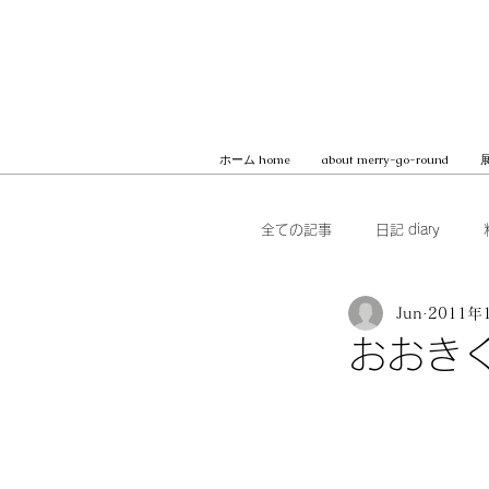
ホーム home
about merry-go-round
展
全ての記事
日記 diary
Jun
2011年
本 books
ブッククラブ b
おおき
MilK JAPON, archive