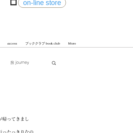
on-line store
access
ブッククラブ book club
More
旅 journey
じまる
が帰ってきまし
行ったっきりなの