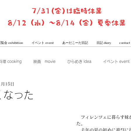
7/31(金)は臨時休業
8/12（水）〜8/14（金）夏季休業
覧会 exhibition
イベント event
あーだこーだ日記
日記 diary
contact
料理 cooking
映画 movie
ひらめき idea
イベント event
1月15日
ook club
展覧会 exhibition
グッズ goods
本屋からは
くなった
一子と潤のあーだこーだ日記
　フィレンツェに暮らす妹
た。
　去年の夏の初めに遊びに