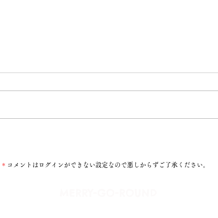
おいしいもの
＊
コメントはログインができない設定なので悪しからずご了承ください。
​MERRY-GO-ROUND