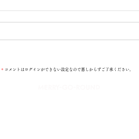
おいしいもの
＊
コメントはログインができない設定なので悪しからずご了承ください。
​MERRY-GO-ROUND