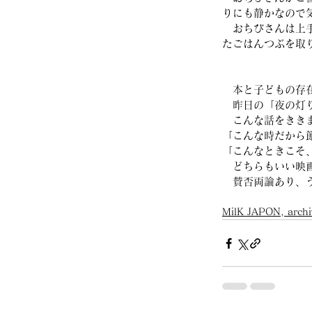
りにも静かなので
　おちびさんは上
たごはんつぶを取
　本と子どもの存
　昨日の「夜の灯
　こんな話をきき
「こんな時だから
「こんなときこそ
　どちらもいい映
　賛否両論あり、
MilK JAPON, archi