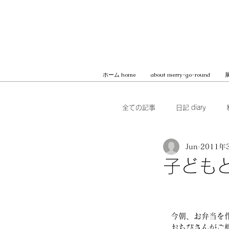
ホーム home
about merry-go-round
展
全ての記事
日記 diary
Jun
2011年
本 books
ブッククラブ b
子ども
MilK JAPON, archive
　今朝、お弁当を
　おちびさんがご