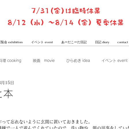
7/31(金)は臨時休業
8/12（水）〜8/14（金）夏季休業
覧会 exhibition
イベント event
あーだこーだ日記
日記 diary
contact
料理 cooking
映画 movie
ひらめき idea
イベント event
3月15日
ook club
展覧会 exhibition
グッズ goods
本屋からは
と本
一子と潤のあーだこーだ日記
作って忘れないように玄関に置いておきました。
機嫌で一人で遊んでくれていたので、洗い物や、朝の用事をしてい