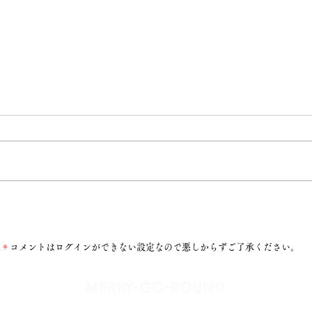
ふた
＊
コメントはログインができない設定なので悪しからずご了承ください。
​MERRY-GO-ROUND