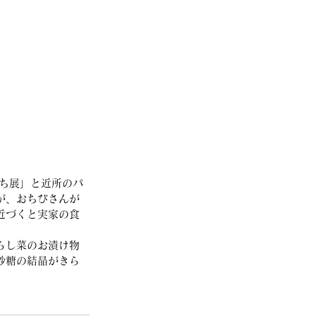
が、おちびさんが
近づくと実家の食
らし菜のお漬け物
砂糖の結晶がきら