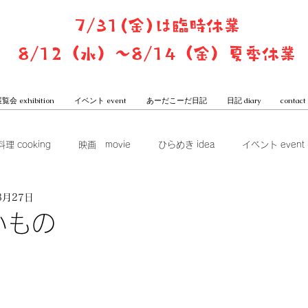
7/31(金)は臨時休業
8/12（水）〜8/14（金）夏季休業
覧会 exhibition
イベント event
あーだこーだ日記
日記 diary
contact
料理 cooking
映画 movie
ひらめき idea
イベント event
3月27日
ook club
展覧会 exhibition
グッズ goods
本屋からは
いもの
一子と潤のあーだこーだ日記