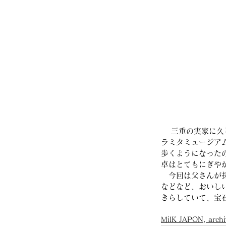
 　三重の実家に久しぶりに帰りました。津でやっている「とびだせ三重の絵本作家たち展」と近所のパ
ラミタミュージア
歩くようになった
卓はとてもにぎや
　今回は父さんが
などなど、おいし
きらしていて、宝
MilK JAPON, archi