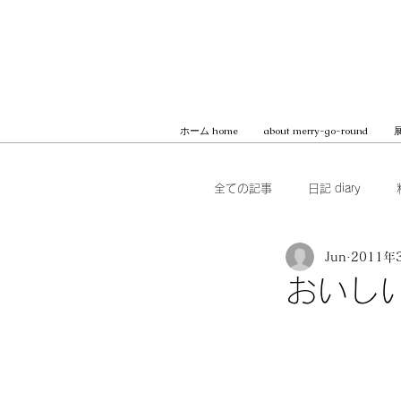
ホーム home
about merry-go-round
展
全ての記事
日記 diary
Jun
2011年
本 books
ブッククラブ b
おいし
MilK JAPON, archive