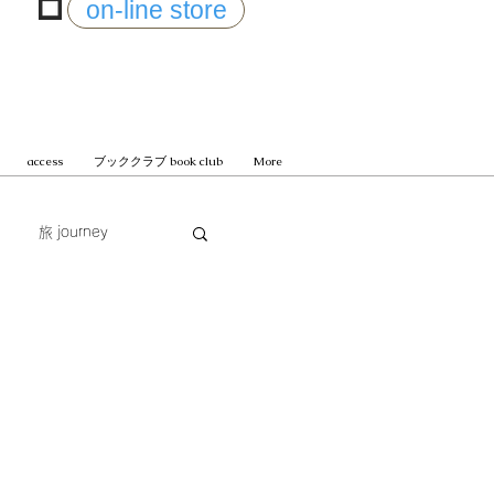
on-line store
access
ブッククラブ book club
More
旅 journey
じまる