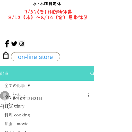
水・
木曜日定休
7/31(金)は臨時休業
8/12（水）〜8/14（金）夏季休業
on-line store
記事
全ての記事
Jun
全ての記事
2010年12月21日
ギター
日記 diary
料理 cooking
映画 movie