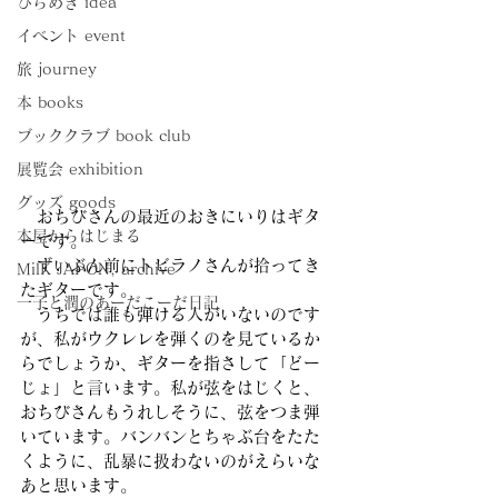
ひらめき idea
イベント event
旅 journey
本 books
ブッククラブ book club
展覧会 exhibition
グッズ goods
　おちびさんの最近のおきにいりはギタ
本屋からはじまる
ーです。
　ずいぶん前にトビラノさんが拾ってき
MilK JAPON, archive
たギターです。
一子と潤のあーだこーだ日記
　うちでは誰も弾ける人がいないのです
が、私がウクレレを弾くのを見ているか
らでしょうか、ギターを指さして「どー
じょ」と言います。私が弦をはじくと、
おちびさんもうれしそうに、弦をつま弾
いています。バンバンとちゃぶ台をたた
くように、乱暴に扱わないのがえらいな
あと思います。