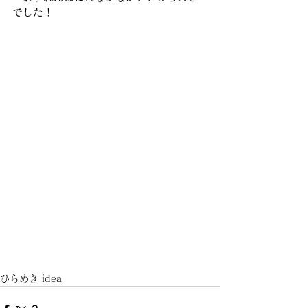
でした！
ひらめき idea