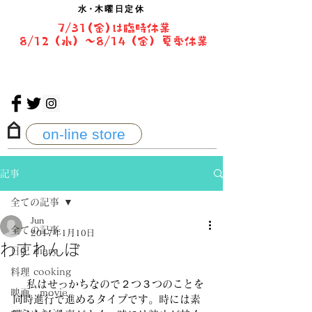
水・
木曜日定休
7/31(金)は臨時休業
8/12（水）〜8/14（金）夏季休業
on-line store
記事
全ての記事
Jun
全ての記事
2017年1月10日
わすれんぼ
日記 diary
料理 cooking
　 私はせっかちなので２つ３つのことを
映画 movie
同時進行で進めるタイプです。時には素