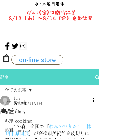
水・
木曜日定休
7/31(金)は臨時休業
8/12（水）〜8/14（金）夏季休業
on-line store
記事
全ての記事
Jun
全ての記事
2017年3月31日
高松へ！
日記 diary
料理 cooking
 　この春、全国で「
絵本のひきだし　林
映画 movie
明子原画展
」が高松市美術館を皮切りに