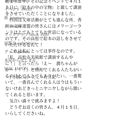
ひらめき idea
始まります。その記念イベントで４月１
５日に「絵本の中の宝物」と題して講演
イベント event
をさせていただくことになりました。
旅 journey
　四国は文庫活動がとても盛んな所、香
川の文庫連盟の皆さんにはメリーゴーラ
本 books
ンドはとてもとてもお世話になっている
ブッククラブ book club
のです。その高松で絵本の話しをさせて
展覧会 exhibition
いただけるなんて！　
　これは私にとっては事件なのです。
グッズ goods
「私、高松市美術館で講演するんや
本屋からはじまる
に！」と言ったら「え〜　潤ちゃんが
MilK JAPON, archive
か〜！！！」と喜んでくれる人たちがい
るのはとてもとてもありがたい。一番驚
一子と潤のあーだこーだ日記
いて、一番喜んでくれる人は今はもうい
ないけれどきっとニヤニヤしながら聞い
てくれると思います。
　気合い満々で挑みますよ！
　どうぞお近くの皆さん、４月１５日、
いらしてくださいね。