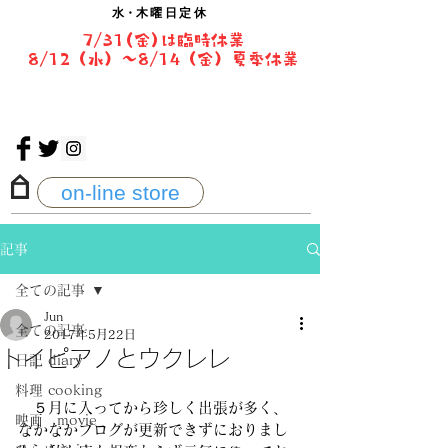
水・
木曜日定休
7/31(金)は臨時休業
8/12（水）〜8/14（金）夏季休業
on-line store
記事
全ての記事
Jun
全ての記事
2017年5月22日
トイピアノとウクレレ
日記 diary
料理 cooking
　５月に入ってから珍しく出張が多く、
映画 movie
なかなかブログが更新できずにおりまし