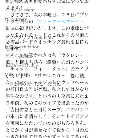
ひらめき idea
た。私も店も相変わらず元気にやってお
ります！
イベント event
　さてさて、次の木曜日。２５日にプリ
旅 journey
ンツで開催の
「ファーマーズマーケッ
ト」
に初出店いたします。この季節にぴ
本 books
ったりなレモネードとこれからの季節の
ブッククラブ book club
必需品バードウオッチング長靴をお持ち
展覧会 exhibition
します。
　そして特筆すべきは私（ウクレレ・
グッズ goods
歌）と横山ちひろ（鍵盤）の幻のバンド
本屋からはじまる
「ティット・フォー・タット」のライブ
MilK JAPON, archive
があります。（１１：００〜　投げ銭）
今回はスペシャルゲストにウッドベース
一子と潤のあーだこーだ日記
の植田良太君が登場。私としてはかなり
事件なのです。というのも京都に来た１
０年前、初めてのライブで出会ったのが
「吉田省念と三日月スープ」このバンド
が本当に素晴らしく、そこでトイピアノ
を可憐にたたいていたのがちひろさん。
とにかく目が離せなくて後から「目のお
っきな初めて見る子がずっと見てるから