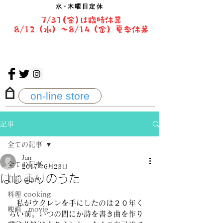
水・
木曜日定休
7/31(金)は臨時休業
8/12（水）〜8/14（金）夏季休業
on-line store
記事
全ての記事
Jun
全ての記事
2017年6月23日
はじまりのうた
日記 diary
料理 cooking
　私がウクレレを手にしたのは２０年く
映画 movie
らい前。いつの間にか詩を書き曲を作り