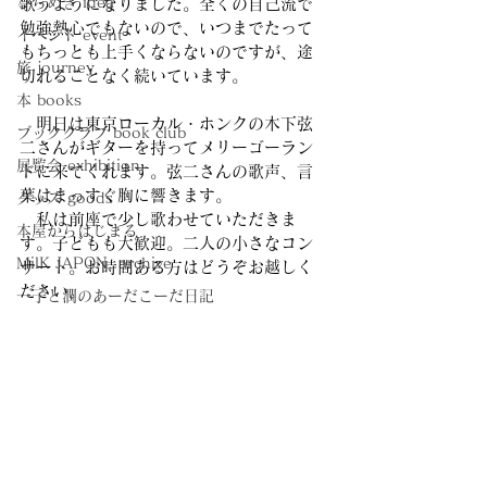
ひらめき idea
歌うようになりました。全くの自己流で
勉強熱心でもないので、いつまでたって
イベント event
もちっとも上手くならないのですが、途
旅 journey
切れることなく続いています。
本 books
　明日は東京ローカル・ホンクの木下弦
ブッククラブ book club
二さんがギターを持ってメリーゴーラン
展覧会 exhibition
ドに来てくれます。弦二さんの歌声、言
葉はまっすぐ胸に響きます。
グッズ goods
　私は前座で少し歌わせていただきま
本屋からはじまる
す。子どもも大歓迎。二人の小さなコン
MilK JAPON, archive
サート。お時間ある方はどうぞお越しく
ださい。
一子と潤のあーだこーだ日記