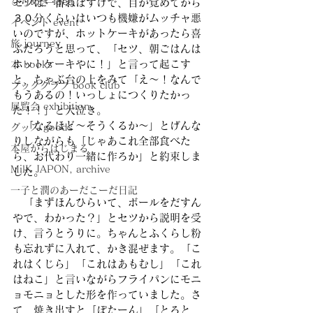
ひらめき idea
セツは一番ねぼすけで、目が覚めてから
３０分くらいはいつも機嫌がムッチャ悪
イベント event
いのですが、ホットケーキがあったら喜
旅 journey
ぶだろうと思って、「セツ、朝ごはんは
ホットケーキやに！」と言って起こす
本 books
と、ちゃぶ台の上をみて「え〜！なんで
ブッククラブ book club
もうあるの！いっしょにつくりたかっ
展覧会 exhibition
た！！」と大泣き。
　「なるほど〜そうくるか〜」とげんな
グッズ goods
りしながらも「じゃあこれ全部食べた
本屋からはじまる
ら、お代わり一緒に作ろか」と約束しま
MilK JAPON, archive
した。
一子と潤のあーだこーだ日記
　「まずほんひらいて、ボールをだすん
やで、わかった？」とセツから説明を受
け、言うとうりに。ちゃんとふくらし粉
も忘れずに入れて、かき混ぜます。「こ
れはくじら」「これはあもむし」「これ
はねこ」と言いながらフライパンにモニ
ョモニョとした形を作っていました。さ
て、焼き出すと「ぽたーん」「とろと