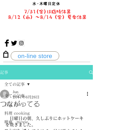
水・
木曜日定休
7/31(金)は臨時休業
8/12（水）〜8/14（金）夏季休業
on-line store
記事
全ての記事
Jun
全ての記事
2017年6月26日
つながってる
日記 diary
料理 cooking
　日曜日の朝、久しぶりにホットケーキ
映画 movie
を焼きました。