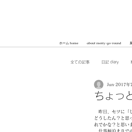
ホーム home
about merry-go-round
展
全ての記事
日記 diary
Jun
2017年
本 books
ブッククラブ b
ちょっ
MilK JAPON, archive
　昨日、セツに「
どうしたん？と思
れでかな？と思い
　仕事柄泊まりで