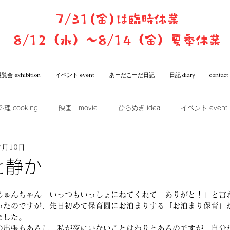
7/31(金)は臨時休業
8/12（水）〜8/14（金）夏季休業
覧会 exhibition
イベント event
あーだこーだ日記
日記 diary
contact
料理 cooking
映画 movie
ひらめき idea
イベント event
7月10日
ook club
展覧会 exhibition
グッズ goods
本屋からは
と静か
一子と潤のあーだこーだ日記
じゅんちゃん　いっつもいっしょにねてくれて　ありがと！」と言
ったのですが、先日初めて保育園にお泊まりする「お泊まり保育」
ました。
の出張もあるし、私が夜にいないことはわりとあるのですが、自分