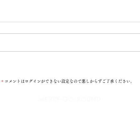
語りたいのは希望
＊
コメントはログインができない設定なので悪しからずご了承ください。
​MERRY-GO-ROUND