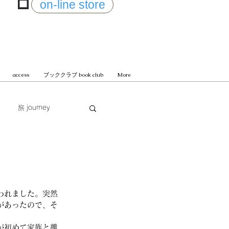
on-line store
access
ブッククラブ book club
More
旅 journey
じまる
われました。突然
があったので、そ
が初めて家族と離