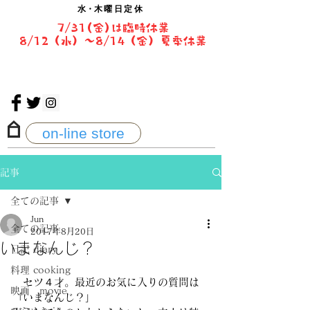
水・
木曜日定休
7/31(金)は臨時休業
8/12（水）〜8/14（金）夏季休業
on-line store
記事
全ての記事
Jun
全ての記事
2017年8月20日
いまなんじ？
日記 diary
料理 cooking
　セツ４才。最近のお気に入りの質問は
映画 movie
「いまなんじ？」