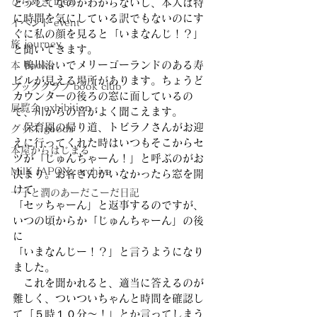
ひらめき idea
どうしてなのかわからないし、本人は特
に時間を気にしている訳でもないのにす
イベント event
ぐに私の顔を見ると「いまなんじ！？」
旅 journey
と聞いてきます。
　鴨川沿いでメリーゴーランドのある寿
本 books
ビルが見える場所があります。ちょうど
ブッククラブ book club
カウンターの後ろの窓に面しているの
展覧会 exhibition
で、川からの音がよく聞こえます。
　保育園の帰り道、トビラノさんがお迎
グッズ goods
えに行ってくれた時はいつもそこからセ
本屋からはじまる
ツが「じゅんちゃーん！」と呼ぶのがお
MilK JAPON, archive
決まり。お客さんがいなかったら窓を開
けて
一子と潤のあーだこーだ日記
「セッちゃーん」と返事するのですが、
いつの頃からか「じゅんちゃーん」の後
に
「いまなんじー！？」と言うようになり
ました。
　これを聞かれると、適当に答えるのが
難しく、ついついちゃんと時間を確認し
て「５時１０分〜！」とか言ってしまう