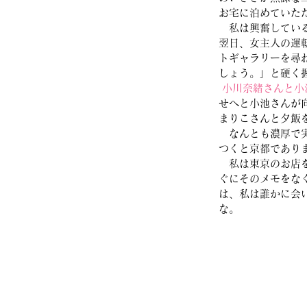
お宅に泊めていた
　私は興奮してい
翌日、女主人の運
トギャラリーを尋
しょう。」と硬く
小川奈緒さんと小
せへと小池さんが
まりこさんと夕飯
　なんとも濃厚で
つくと京都であり
　私は東京のお店
ぐにそのメモをな
は、私は誰かに会
な。