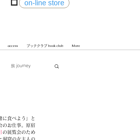
on-line store
access
ブッククラブ book club
More
旅 journey
じまる
緒に食べよう」と
会のお仕事。原宿
月
の展覧会のため
と洞窟の女主人の