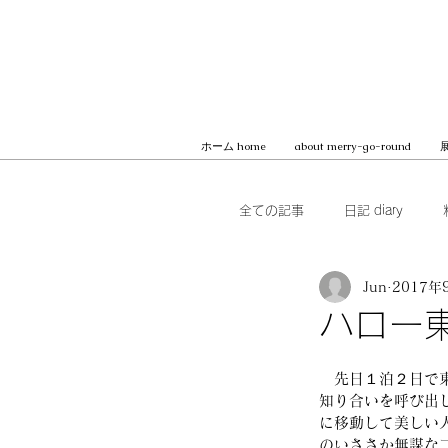
ホーム home
about merry-go-round
展
全ての記事
日記 diary
Jun
2017年
本 books
ブッククラブ b
ハロー
MilK JAPON, archive
　先日１泊２日で
知り合いを呼び出
に移動して美しい
のいささか無謀な