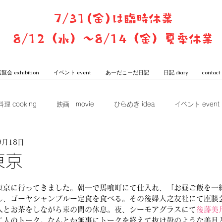
7/31(金)は臨時休業
8/12（水）〜8/14（金）夏季休業
覧会 exhibition
イベント event
あーだこーだ日記
日記 diary
contact
料理 cooking
映画 movie
ひらめき idea
イベント event
9月18日
ook club
展覧会 exhibition
グッズ goods
本屋からは
東京
一子と潤のあーだこーだ日記
東京に行ってきました。朝一で馬喰町にて仕入れ、「お昼ご飯を一
し、ゴーヤシャンプルー定食を食べる。その後婦人之友社にて座談
人とお茶をしながら束の間の休息。夜、シーモアグラスにて
後藤美
二人のトーク。なんとか無事にトークを終えて抜け殻のような美月