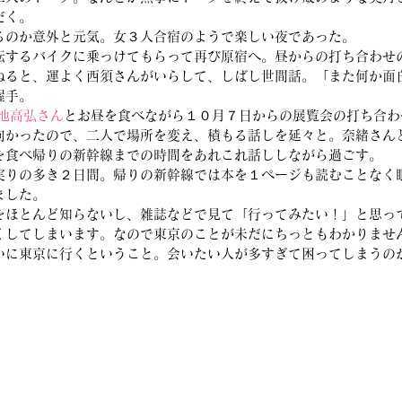
だく。
るのか意外と元気。女３人合宿のようで楽しい夜であった。
転するバイクに乗っけてもらって再び原宿へ。昼からの打ち合わせ
ねると、運よく西須さんがいらして、しばし世間話。「また何か面
握手。
池高弘さん
とお昼を食べながら１０月７日からの展覧会の打ち合わ
向かったので、二人で場所を変え、積もる話しを延々と。奈緒さん
を食べ帰りの新幹線までの時間をあれこれ話ししながら過ごす。
実りの多き２日間。帰りの新幹線では本を１ページも読むことなく
ました。
をほとんど知らないし、雑誌などで見て「行ってみたい！」と思っ
くしてしまいます。なので東京のことが未だにちっともわかりませ
いに東京に行くということ。会いたい人が多すぎて困ってしまうの