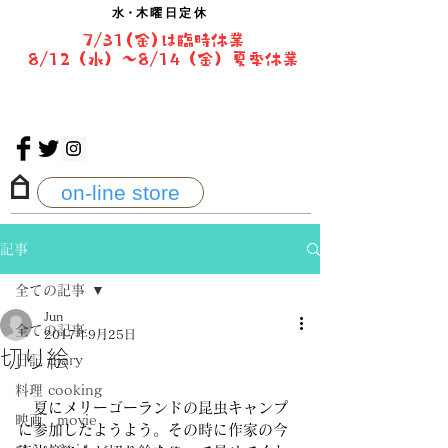
水・
木曜日定休
7/31(金)は臨時休業
8/12（水）〜8/14（金）夏季休業
on-line store
記事
全ての記事
Jun
全ての記事
2017年9月25日
切り絵
日記 diary
料理 cooking
　夏にメリーゴーランドの昆虫キャンプ
映画 movie
に参加したようよう。その時に作家の今