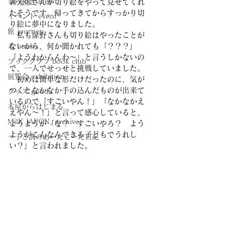
ひらめき idea
森光彦さんが切り絵をやって見せてくれ
たそうです。帰ってきてからすっかり切
イベント event
り絵に夢中になりました。
旅 journey
　私も扉野さんも切り絵はやったことが
ないから、何か聞かれても「？？？」
本 books
「ようわからんわ〜」と言うしかないの
ブッククラブ book club
で、一人でせっせと挑戦していました。
展覧会 exhibition
　初めは簡単な形だけだったのに、気が
つくとなかなか手の込んだものが出来て
グッズ goods
いるので「すごいやん！」「なかなかえ
本屋からはじまる
えやん〜！」と言って感心していると、
MilK JAPON, archive
ようようが「な？　すごいやろ？　よう
ようがこんなんできる子どもでうれし
一子と潤のあーだこーだ日記
い？」と言われました。