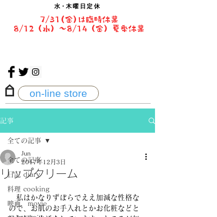
水・
木曜日定休
7/31(金)は臨時休業
8/12（水）〜8/14（金）夏季休業
on-line store
記事
全ての記事
Jun
全ての記事
2017年12月3日
リップクリーム
日記 diary
料理 cooking
　私はかなりずぼらでええ加減な性格な
映画 movie
ので、お肌のお手入れとかお化粧などと