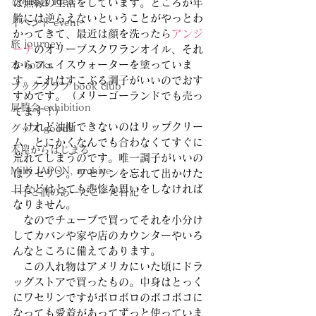
ひらめき idea
は無縁の生活をしています。ところが年
齢には逆らえないということがやっとわ
イベント event
かってきて、最近は顔を洗ったら
アンジ
旅 journey
ーナ
のオリーブスクワランオイル、それ
からフェイスウォーターを塗っていま
本 books
す。これはすこぶる調子がいいのでおす
ブッククラブ book club
すめです。（メリーゴーランドでも売っ
展覧会 exhibition
てます！）
　けれど油断できないのはリップクリー
グッズ goods
ム。とにかくなんでも合わなくてすぐに
本屋からはじまる
荒れてしまうのです。唯一調子がいいの
MilK JAPON, archive
はワセリン。ワセリンを忘れて出かけた
日などはとても悲惨な思いをしなければ
一子と潤のあーだこーだ日記
なりません。
　なのでチューブで買ってそれを小分け
してカバンや家や店のカウンターやいろ
んなところに備えてあります。
　この入れ物はアメリカにいた頃にドラ
ッグストアで買ったもの。中身はとっく
にワセリンですがボロボロのボコボコに
なっても愛着があってずっと使っていま