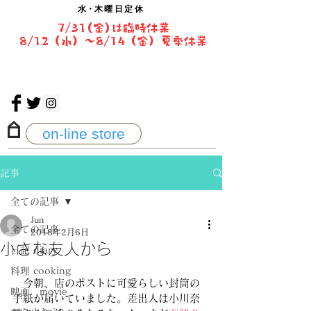
水・
木曜日定休
7/31(金)は臨時休業
8/12（水）〜8/14（金）夏季休業
on-line store
記事
全ての記事
Jun
全ての記事
2018年2月6日
小さな友人から
日記 diary
料理 cooking
　今朝、店のポストに可愛らしい封筒の
映画 movie
手紙が届いていました。差出人は小川奈