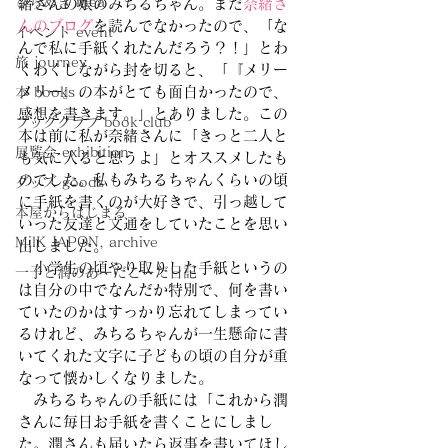
ひらめき idea
緒さんの娘のみちるちゃん。まだ
奈緒さ
んのブログ
を読んでなかったので、「な
イベント event
んで私に手紙くれたんだろう？！」とわ
旅 journey
くわくしながら封を切ると、「『メリー
メリー』の本がとても面白かったので、
本 books
感想を書きます。」とありました。この
ブッククラブ book club
本は前に私が奈緒さんに「きっと二人と
展覧会 exhibition
も気に入ると思うよ」とオススメしたも
のでした。私もみちるちゃんくらいの頃
グッズ goods
に手紙を書くのが大好きで、引っ越して
本屋からはじまる
いった友達と文通をしていたことを思い
MilK JAPON, archive
出しました。
　小学生の頃やり取りした手紙というの
一子と潤のあーだこーだ日記
は自分の中でなんだか特別で、何を書い
ていたのかはすっかり忘れてしまってい
るけれど、みちるちゃんが一生懸命に書
いてくれた文字に子どもの頃の自分が重
なって懐かしくなりました。
　みちるちゃんの手紙には「これから潤
さんに毎日お手紙を書くことにしまし
た。潤さんも届いたら返事を書いてほし