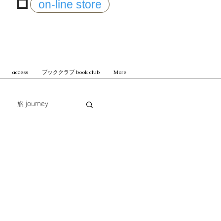
on-line store
access
ブッククラブ book club
More
旅 journey
じまる