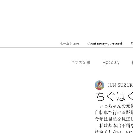
ホーム home
about merry-go-round
展
全ての記事
日記 diary
JUN SUZUK
本 books
ブッククラブ b
ちぐは
　いっちゃんお元
MilK JAPON, archive
自転車で行ける距
今年は見頃を見逃
　私は基本出不精
は全くしない。い