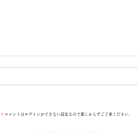
潤ちゃんへ
＊
コメントはログインができない設定なので悪しからずご了承ください。
​MERRY-GO-ROUND