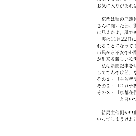
お気に入りがあれ
　京都は秋の三連
さんに聞いたわ。
に見えたよ。肌で
　実は11月22日
れることになって
市民から不安や心
が出来る新しいモ
　私は新聞記事を
しててんやけど、
その１・「主催者
その２・「コロナ
その３・「京都在
　　　　　と言い
　結局主催側が中
いってしまうけれ