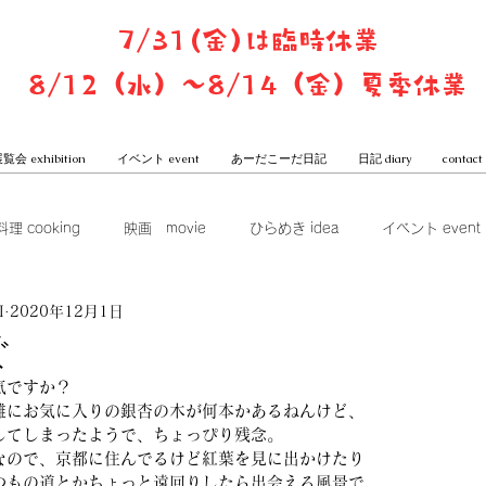
7/31(金)は臨時休業
8/12（水）〜8/14（金）夏季休業
覧会 exhibition
イベント event
あーだこーだ日記
日記 diary
contact
料理 cooking
映画 movie
ひらめき idea
イベント event
I
2020年12月1日
ook club
展覧会 exhibition
グッズ goods
本屋からは
ぐ
気ですか？
一子と潤のあーだこーだ日記
離にお気に入りの銀杏の木が何本かあるねんけど、
してしまったようで、ちょっぴり残念。
なので、京都に住んでるけど紅葉を見に出かけたり
つもの道とかちょっと遠回りしたら出会える風景で