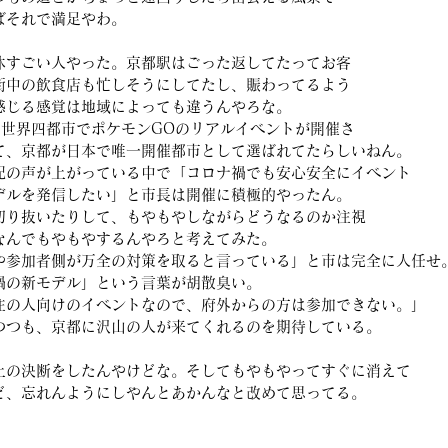
ばそれで満足やわ。
休すごい人やった。京都駅はごった返してたってお客
街中の飲食店も忙しそうにしてたし、賑わってるよう
感じる感覚は地域によっても違うんやろな。
に世界四都市でポケモンGOのリアルイベントが開催さ
て、京都が日本で唯一開催都市として選ばれてたらしいねん。
配の声が上がっている中で「コロナ禍でも安心安全にイベント
デルを発信したい」と市長は開催に積極的やったん。
切り抜いたりして、もやもやしながらどうなるのか注視
なんでもやもやするんやろと考えてみた。
や参加者側が万全の対策を取ると言っている」と市は完全に人任せ
禍の新モデル」という言葉が胡散臭い。
住の人向けのイベントなので、府外からの方は参加できない。」
つつも、京都に沢山の人が来てくれるのを期待している。
止の決断をしたんやけどな。そしてもやもやってすぐに消えて
ど、忘れんようにしやんとあかんなと改めて思ってる。