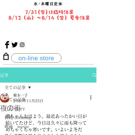
水・
木曜日定休
7/31(金)は臨時休業
8/12（水）〜8/14（金）夏季休業
on-line store
記事
全ての記事
植本一子
全ての記事
2020年11月25日
夜の街
日記 diary
潤ちゃんおはよう。最近あったかい日が
料理 cooking
続いてたけど、今日は久々に雨も降って
映画 movie
めちゃくちゃ寒いです。いよいよ冬だ