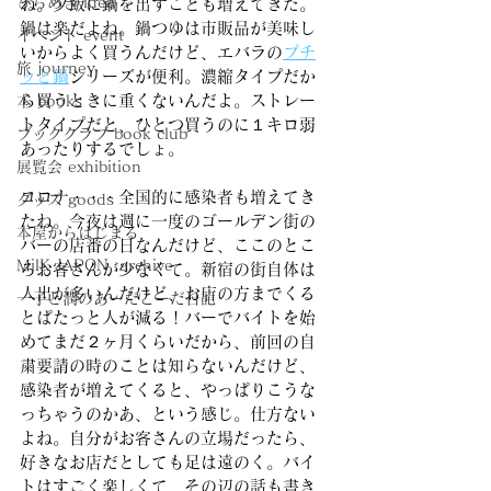
ひらめき idea
ね。夕飯に鍋を出すことも増えてきた。
鍋は楽だよね。鍋つゆは市販品が美味し
イベント event
いからよく買うんだけど、エバラの
プチ
旅 journey
ッと鍋
シリーズが便利。濃縮タイプだか
ら買うときに重くないんだよ。ストレー
本 books
トタイプだと、ひとつ買うのに１キロ弱
ブッククラブ book club
あったりするでしょ。
展覧会 exhibition
コロナ・・・全国的に感染者も増えてき
グッズ goods
たね。今夜は週に一度のゴールデン街の
本屋からはじまる
バーの店番の日なんだけど、ここのとこ
MilK JAPON, archive
ろお客さんが少なくて。新宿の街自体は
人出が多いんだけど、お店の方までくる
一子と潤のあーだこーだ日記
とぱたっと人が減る！バーでバイトを始
めてまだ２ヶ月くらいだから、前回の自
粛要請の時のことは知らないんだけど、
感染者が増えてくると、やっぱりこうな
っちゃうのかあ、という感じ。仕方ない
よね。自分がお客さんの立場だったら、
好きなお店だとしても足は遠のく。バイ
トはすごく楽しくて、その辺の話も書き