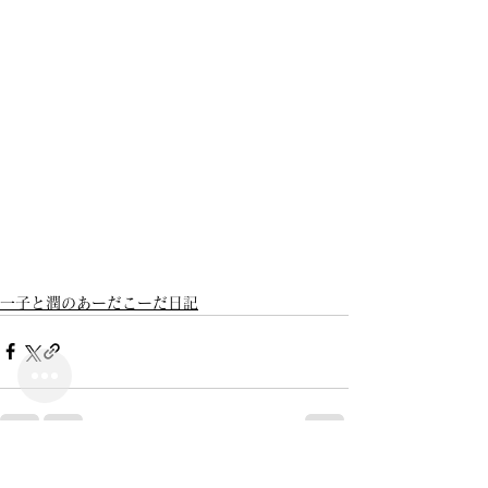
一子と潤のあーだこーだ日記
すべて表示
最新記事