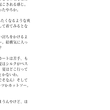
起こされる感じ。
ったやろか。
みたくなるような爽
して着てみるとな
い討ちをかけるよ
～。結構気に入っ
？
カートは苦手、も
夏はシルクがベス
、夏はどこ行って
とかないわ。
ごそなん）そして
ャツかカットソー。
まうんやけど、ほ