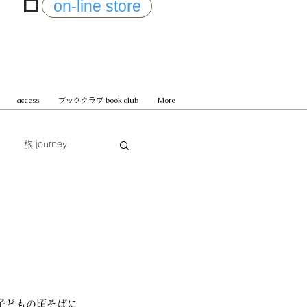
on-line store
access
ブッククラブ book club
More
旅 journey
じまる
子どもの頃そばに