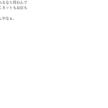
れるなら買わんで
くネットもお店も
んやなぁ。