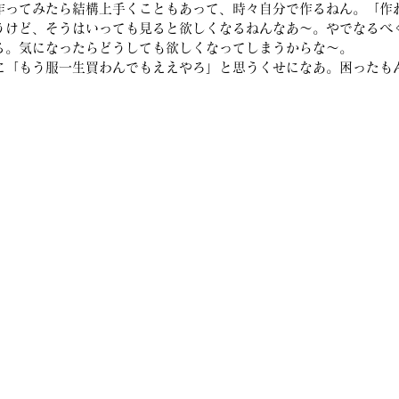
作ってみたら結構上手くこともあって、時々自分で作るねん。「作
うけど、そうはいっても見ると欲しくなるねんなあ～。やでなるべ
る。気になったらどうしても欲しくなってしまうからな～。
に「もう服一生買わんでもええやろ」と思うくせになあ。困ったも