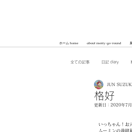
ホーム home
about merry-go-round
展
全ての記事
日記 diary
JUN SUZUK
本 books
ブッククラブ b
格好
更新日：
2020年7
MilK JAPON, archive
　いっちゃん！お
　ムーミンの裁縫