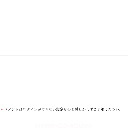
潤ちゃんへ
＊
コメントはログインができない設定なので悪しからずご了承ください。
​MERRY-GO-ROUND