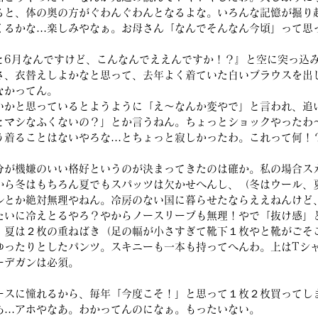
ると、体の奥の方がぐわんぐわんとなるよな。いろんな記憶が掘り
くるかな…楽しみやなぁ。お母さん「なんでそんなん今頃」って思
と6月なんですけど、こんなんでええんですか！？』と空に突っ込
さ、衣替えしよかなと思って、去年よく着ていた白いブラウスを出
なかってん。
いかと思っているとようように「え～なんか変やで」と言われ、追
とマシなふくないの？」とか言うねん。ちょっとショックやったわ
う着ることはないやろな…とちょっと寂しかったわ。これって何！
分が機嫌のいい格好というのが決まってきたのは確か。私の場合ス
から冬はもちろん夏でもスパッツは欠かせへんし、（冬はウール、
ルとか絶対無理やねん。冷房のない国に暮らせたならええねんけど
たいに冷えとるやろ？やからノースリーブも無理！やで「抜け感」
、夏は２枚の重ねばき（足の幅が小さすぎて靴下１枚やと靴がごそ
ゆったりとしたパンツ。スキニーも一本も持ってへんわ。上はTシ
ーデガンは必須。
ースに憧れるから、毎年「今度こそ！」と思って１枚２枚買ってし
あ…アホやなあ。わかってんのになぁ。もったいない。