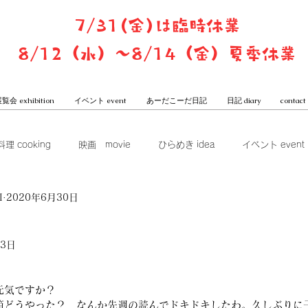
7/31(金)は臨時休業
8/12（水）〜8/14（金）夏季休業
覧会 exhibition
イベント event
あーだこーだ日記
日記 diary
contact
料理 cooking
映画 movie
ひらめき idea
イベント event
I
2020年6月30日
ook club
展覧会 exhibition
グッズ goods
本屋からは
月3日
一子と潤のあーだこーだ日記
元気ですか？
箱どうやった？　なんか先週の読んでドキドキしたわ。久しぶりに