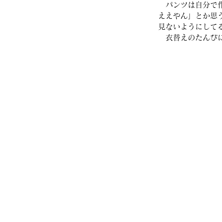
　パンツは自分で
ええやん」とか思
見ないようにして
　衣替えのたんび