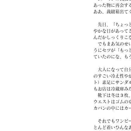
あった物に再会す
ああ、裁縫箱出て
　先日、「ちょっ
やかな日があって
んだかしっくりこ
　でもまあ気のせ
うにセツが「もっ
ていたのにな、も
　大人になって自
のすごい冷え性や
ト）素足にサンダ
もお店は冷蔵庫み
　靴下は冬は３枚
ウエストはゴムの
カバンの中にはカ
　それでもワンピ
とんど着いひんな