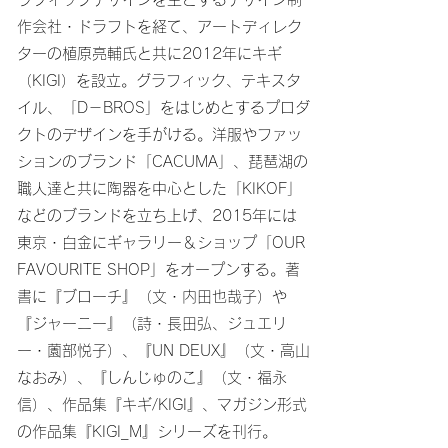
作会社・ドラフトを経て、アートディレク
ターの植原亮輔氏と共に2012年にキギ
（KIGI）を設立。グラフィック、テキスタ
イル、「D－BROS」をはじめとするプロダ
クトのデザインを手がける。洋服やファッ
ションのブランド「CACUMA」、琵琶湖の
職人達と共に陶器を中心とした「KIKOF」
などのブランドを立ち上げ、2015年には
東京・白金にギャラリー＆ショップ「OUR
FAVOURITE SHOP」をオープンする。著
書に『ブローチ』（文・内田也哉子）や
『ジャーニー』（詩・長田弘、ジュエリ
ー・薗部悦子）、『UN DEUX』（文・高山
なおみ）、『しんじゅのこ』（文・福永
信）、作品集『キギ/KIGI』、マガジン形式
の作品集『KIGI_M』シリーズを刊行。