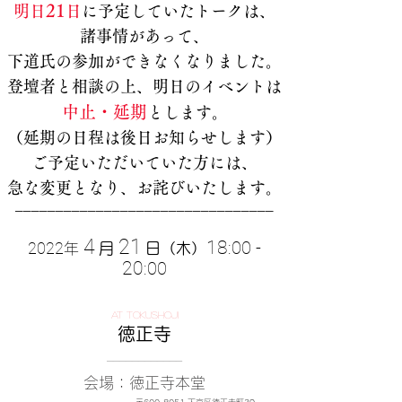
21
明日
日
に予定していたトークは、​
諸事情があって、
下道氏の参加ができなくなりました。
登壇者と相談の上、明日のイベントは
中止・延期
とします。
（延期の日程は後日お知らせします）
ご予定いただいていた方には、
急な変更となり、お詫びいたします。
────────────────────────────────
4
21
18
:00 -
2022
年
月
日（木）
20
:00
at TOKUSHOJI
徳正寺
────────────
会場
：徳正寺本堂