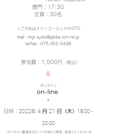
〒600-8051 下京区徳正寺町39
開門
：17:30
定員
：30名
＊
ご予約は
メリーゴーランドKYOTO
mail：mgr-kyoto@globe.ocn.ne.jp
tel/fax：075-352-5408
参加費
：1,500円
（税込）
&
オンライン
on-line
*
4
21
2022
18:00 -
日時
：
年
月
日（木）
20:00
（
オンライン配信は
当日17:45頃より開場、配信テストを行いま