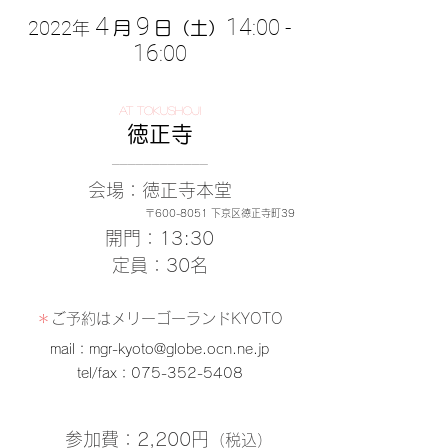
4
9
14
:00 -
2022
年
月
日（土）
16
:00
at TOKUSHOJI
徳正寺
────────────
会場
：徳正寺本堂
〒600-8051 下京区徳正寺町39
開門
：13:30
定員
：30名
＊
ご予約は
メリーゴーランドKYOTO
mail：mgr-kyoto@globe.ocn.ne.jp
tel/fax：075-352-5408
参加費
：2,200円
（税込）