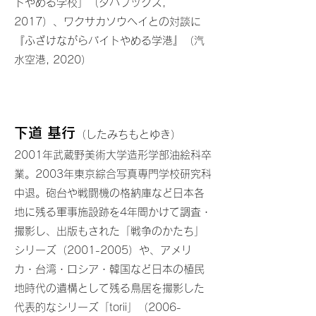
トやめる学校」（タバブックス,
2017）、ワクサカソウヘイとの対談に
『ふざけながらバイトやめる学港』（汽
水空港, 2020）
下道 基行
（したみちもとゆき）
2001年武蔵野美術大学造形学部油絵科卒
業。2003年東京綜合写真専門学校研究科
中退。砲台や戦闘機の格納庫など日本各
地に残る軍事施設跡を4年間かけて調査・
撮影し、出版もされた「戦争のかたち」
シリーズ（2001-2005）や、アメリ
カ・台湾・ロシア・韓国など日本の植民
地時代の遺構として残る鳥居を撮影した
代表的なシリーズ「torii」（2006-