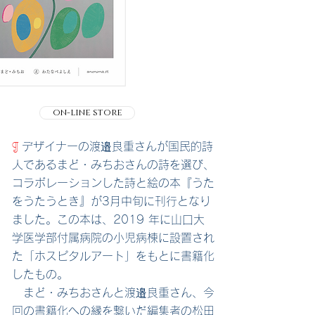
on-line store
¶
デザイナーの渡邉良重さんが国民的詩
人であるまど・みちおさんの詩を選び、
コラボレーションした詩と絵の本『うた
をうたうとき』が3月中旬に刊行となり
ました。この本は、2019 年に山口大
学医学部付属病院の小児病棟に設置され
た「ホスピタルアート」をもとに書籍化
したもの。
まど・みちお
さんと渡邉良重
さん、今
回の書籍化への縁を繋いだ編集者の松田