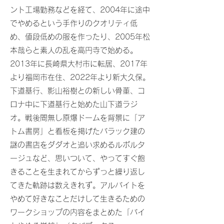
ント工場勤務などを経て、2004年に途中
でやめるという手作りのクオリティ低
め、値段低めの服を作ったり、2005年松
本哉らと素人の乱を高円寺で始める。
2013年に長崎県大村市に転居、2017年
より福岡市在住、2022年より新大久保。
下道基行、影山裕樹との新しい骨董、コ
ロナ中に下道基行と始めた山下道ラジ
オ。戦後間無し原爆ドームを背景に「ア
トム書房」と看板を掲げたバラック建の
謎の書店をダダオと追い求めるルポルタ
ージュなど、思いついて、やってすぐ飽
きることを生まれてからずっと繰り返し
てきた軌跡は数えきれず。アルバイトを
やめて好きなことだけして生きるための
ワークショップの内容をまとめた「バイ