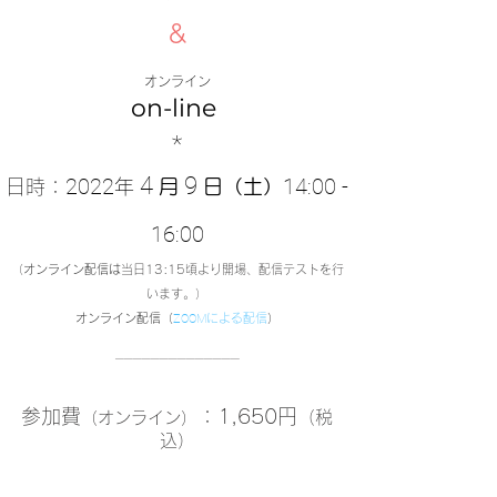
&
オンライン
on-line
*
4
9
2022
14:00 -
日時
：
年
月
日（土）
16:00
（
オンライン配信は
当日13:15頃より開場、配信テストを行
います。）
オンライン配信（
ZOOM
による配信
）
──────────────
参加費
：1,650円
（税
（オンライン）
込）