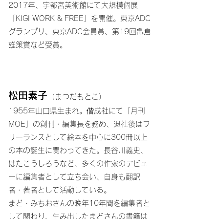
2017年、宇都宮美術館にて大規模個展
「KIGI WORK & FREE」を開催。東京ADC
グランプリ、東京ADC会員賞、第19回亀倉
雄策賞など受賞。
松田素子
（まつだもとこ）
1955年山口県生まれ。偕成社にて「月刊
MOE」の創刊・編集長を務め、退社後はフ
リーランスとして絵本を中心に300冊以上
の本の誕生に関わってきた。長谷川義史、
はたこうしろうなど、多くの作家のデビュ
ーに編集者として立ち会い、自身も翻訳
者・著者として活動している。
まど・みちおさんの晩年10年間を編集者と
して関わり、生み出したまどさんの書籍は