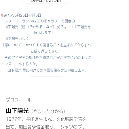
on-line store
¶
来たる6月25日-7月6日
メリーゴーランドKYOTOギャラリーで開催の
山下陽光（途中でやめる など）展
では、「山下陽光を
展示します」
山下陽光いわく、
「思いついて、やってすぐ飽きることを生まれてからずっ
と繰り返してきた」
そのアイデアの集積を下道基行が展示空間にどのように
インストールするのか。
山下陽光 展に向けての企画会議を実況中継します。
──────────────
プロフィール
山下陽光
（やましたひかる）
1977年、長崎県生まれ。文化服装学院を
出て、劇団員や借金取り、Tシャツのプリ