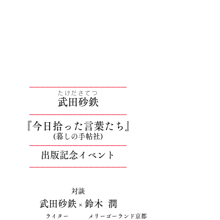
──────────
──
──────
たけださてつ
武田砂鉄
──────────────────
『今日拾った言葉たち』
(暮しの手帖社
)
──────────
──
──────
出版記念イベント
──────────
──
──────
対談
武田砂鉄
鈴木 潤
×
ライター メリーゴーランド京都