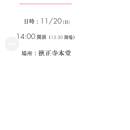
──────────
──
──────
11/20
：
日時
(
)
日
​14:00
開演
13:30
（
開場）
徳正寺本堂
場所：
40
定員：
名
2,500
参加費：
円
2,000
円
オンライン配信
：
＊ご予約はメリー京都へお電話かメールにて
申し込みは10月10日〜