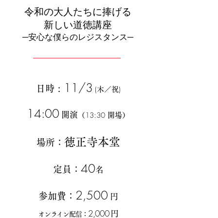
令和の大人たちに捧げる
新しい道徳講座
─安心な僕らのレジスタンス─
──────────
──
──────
11/3
：
日時
(
)
木／祝
​14:00
開演
13:30
（
開場）
徳正寺本堂
場所：
40
定員：
名
2,500
参加費：
円
2,000
円
オンライン配信
：