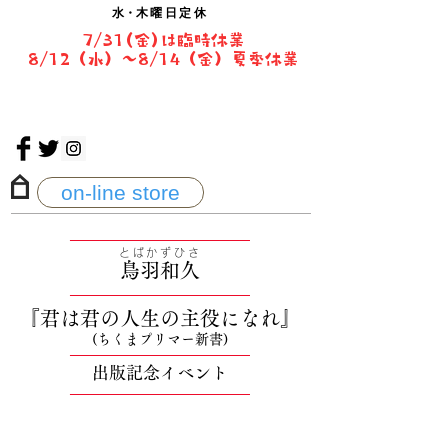
水・
木曜日定休
7/31(金)は臨時休業
8/12（水）〜8/14（金）夏季休業
on-line store
──────────
──
──────
とばかずひさ
鳥羽和久
──────────────────
『君は君の人生の主役になれ』
(ちくまプリマー新書)
──────────
──
──────
出版記念イベント
──────────
──
──────