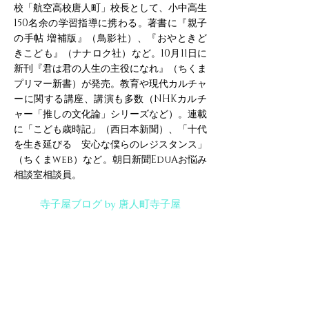
校「航空高校唐人町」校長として、小中高生
150名余の学習指導に携わる。著書に『親子
の手帖 増補版』（鳥影社）、『おやときど
きこども』（ナナロク社）など。10月11日に
新刊『君は君の人生の主役になれ』（ちくま
プリマー新書）が発売。教育や現代カルチャ
ーに関する講座、講演も多数（NHKカルチ
ャー「推しの文化論」シリーズなど）。連載
に「こども歳時記」（西日本新聞）、「十代
を生き延びる 安心な僕らのレジスタンス」
（ちくまweb）など。朝日新聞EduAお悩み
相談室相談員。
寺子屋ブログ by 唐人町寺子屋