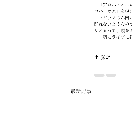
　「アロハ・オエ
ロハ・オエ」を弾
　トビラノさん曰
踊れないようなの
リと光って、頭を
　一緒にライブに
最新記事