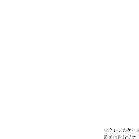
　ウクレレのケー
　近頃は自分でケ