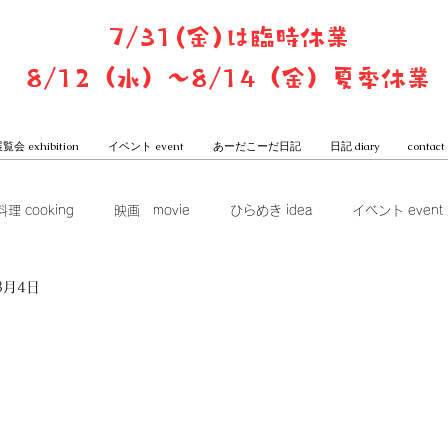
7/31(金)は臨時休業
8/12（水）〜8/14（金）夏季休業
覧会 exhibition
イベント event
あーだこーだ日記
日記 diary
contact
料理 cooking
映画 movie
ひらめき idea
イベント event
3月4日
ook club
展覧会 exhibition
グッズ goods
本屋からは
一子と潤のあーだこーだ日記