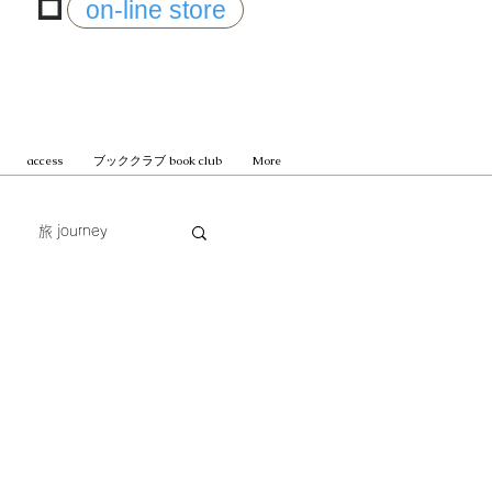
on-line store
access
ブッククラブ book club
More
旅 journey
じまる