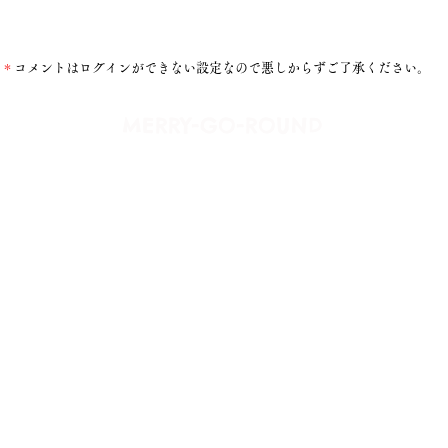
＊
コメントはログインができない設定なので悪しからずご了承ください。
​MERRY-GO-ROUND