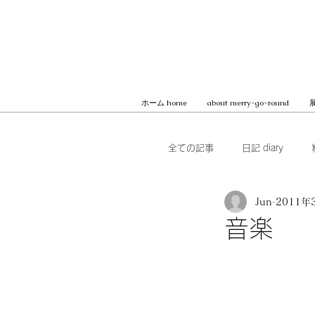
ホーム home
about merry-go-round
展
全ての記事
日記 diary
Jun
2011年
本 books
ブッククラブ b
音楽
MilK JAPON, archive