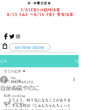
水・
木曜日定休
7/31(金)は臨時休業
8/12（水）〜8/14（金）夏季休業
on-line store
記事
全ての記事
Jun
全ての記事
2017年8月15日
自分の国やのに
日記 diary
料理 cooking
　ようよう、時々気になることがありま
映画 movie
す。そんな時は「じゅんちゃんちょっと