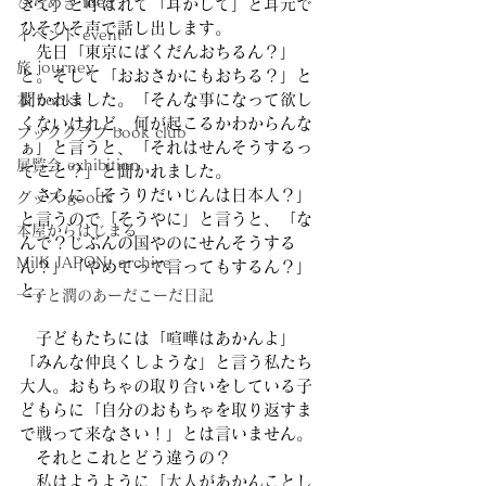
ひらめき idea
きて」と呼ばれて「耳かして」と耳元で
ひそひそ声で話し出します。
イベント event
　先日「東京にばくだんおちるん？」
旅 journey
と。そして「おおさかにもおちる？」と
聞かれました。「そんな事になって欲し
本 books
くないけれど、何が起こるかわからんな
ブッククラブ book club
ぁ」と言うと、「それはせんそうするっ
展覧会 exhibition
てこと？」と聞かれました。
　さらに「そうりだいじんは日本人？」
グッズ goods
と言うので「そうやに」と言うと、「な
本屋からはじまる
んで？じぶんの国やのにせんそうする
MilK JAPON, archive
ん？」「やめてって言ってもするん？」
と。
一子と潤のあーだこーだ日記
　子どもたちには「喧嘩はあかんよ」
「みんな仲良くしような」と言う私たち
大人。おもちゃの取り合いをしている子
どもらに「自分のおもちゃを取り返すま
で戦って来なさい！」とは言いません。
　それとこれとどう違うの？
　私はようように「大人があかんことし