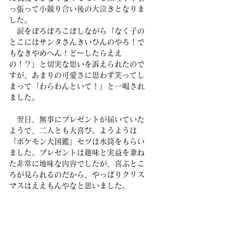
っ張って小競り合い後の大泣きとなりま
した。
　涙をぽろぽろこぼしながら「なく子の
とこにはサンタさんきいひんのやろ！で
もなきやめへん！どーしたらええ
の！？」と切実な思いを訴えられたので
すが、あまりの可愛さに思わず笑ってし
まって「わらわんといて！」と一喝され
ました。
　翌日、無事にプレゼントが届いていた
ようで、二人とも大喜び。ようようは
「ポケモン大図鑑」セツは水筒をもらい
ました。プレゼントは趣味と実益を兼ね
た非常に地味な内容でしたが、喜ぶとこ
ろが見られるのだから、やっぱりクリス
マスはええもんやなと思いました。