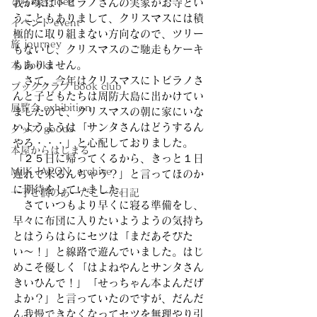
ひらめき idea
我が家はトビラノさんの実家がお寺とい
うこともありまして、クリスマスには積
イベント event
極的に取り組まない方向なので、ツリー
旅 journey
もないし、クリスマスのご馳走もケーキ
もありません。
本 books
　さて、今年はクリスマスにトビラノさ
ブッククラブ book club
んと子どもたちは周防大島に出かけてい
展覧会 exhibition
ましたので、クリスマスの朝に家にいな
いようようは「サンタさんはどうするん
グッズ goods
やろ・・・」と心配しておりました。
本屋からはじまる
「２５日に帰ってくるから、きっと１日
MilK JAPON, archive
遅れで来るんちゃう？」と言ってほのか
に期待をしていました。
一子と潤のあーだこーだ日記
　さていつもより早くに寝る準備をし、
早々に布団に入りたいようようの気持ち
とはうらはらにセツは「まだあそびた
い〜！」と線路で遊んでいました。はじ
めこそ優しく「はよねやんとサンタさん
きいひんで！」「せっちゃん本よんだげ
よか？」と言っていたのですが、だんだ
ん我慢できなくなってセツを無理やり引