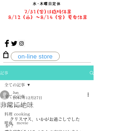
水・
木曜日定休
7/31(金)は臨時休業
8/12（水）〜8/14（金）夏季休業
on-line store
記事
全ての記事
Jun
全ての記事
2017年12月27日
非常に地味
日記 diary
料理 cooking
　クリスマス、いかがお過ごしでした
映画 movie
か？