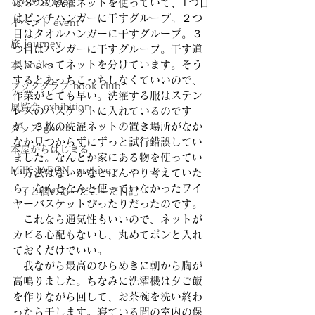
ひらめき idea
は３つの洗濯ネットを使っていて、1つ目
はピンチハンガーに干すグループ。２つ
イベント event
目はタオルハンガーに干すグループ。３
旅 journey
つ目はハンガーに干すグループ。干す道
具によってネットを分けています。そう
本 books
するとあっちこっちしなくていいので、
ブッククラブ book club
作業がとても早い。洗濯する服はステン
展覧会 exhibition
レスのバスケットに入れているのです
が、３枚の洗濯ネットの置き場所がなか
グッズ goods
なか見つからずにずっと試行錯誤してい
本屋からはじまる
ました。なんとか家にある物を使ってい
MilK JAPON, archive
い方法はないかなとぼんやり考えていた
ら、なんとなんと使っていなかったワイ
一子と潤のあーだこーだ日記
ヤーバスケットぴったりだったのです。
　これなら通気性もいいので、ネットが
カビる心配もないし、丸めてポンと入れ
ておくだけでいい。
　我ながら最高のひらめきに朝から胸が
高鳴りました。ちなみに洗濯機は夕ご飯
を作りながら回して、お茶碗を洗い終わ
ったら干します。寝ている間の室内の保