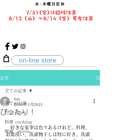
水・
木曜日定休
7/31(金)は臨時休業
8/12（水）〜8/14（金）夏季休業
on-line store
記事
全ての記事
Jun
全ての記事
2019年1月26日
ぴったり！
日記 diary
料理 cooking
　好きな家事は色々あるけれど。料理、
映画 movie
お皿洗い、洗濯物干しは特に好き。洗濯