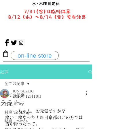
水・
木曜日定休
7/31(金)は臨時休業
8/12（水）〜8/14（金）夏季休業
on-line store
記事
全ての記事
JUN SUZUKI
全ての記事
2020年12月16日
ええ店
日記 diary
　いっちゃん、お元気ですか？
料理 cooking
寒い！寒なった！昨日京都の北の方では
映画 movie
雪が降ったって。