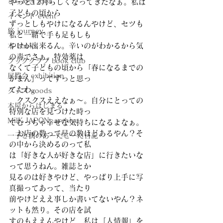
ひらめき idea
やっと12月らしくなってきたなぁ。私は
子どもの頃から
イベント event
ずっとしもやけになるんやけど、セツも
旅 journey
私と一緒で手も足もしも
やけが出来るん。辛いのがわかるから気
本 books
の毒でさぁ。特効薬は
ブッククラブ book club
なくて子どもの頃から「春になるまでの
展覧会 exhibition
がまん」ってずっと思っ
てたわ。
グッズ goods
　クスクスええなぁ〜。自分にとっての
本屋からはじまる
特別な店を見つけた時っ
MilK JAPON, archive
てむっちゃ幸せな気持ちになるよなぁ。
　お店の数って星の数ほどあるやん？そ
一子と潤のあーだこーだ日記
の中から決めるのって私
は「好きな人が好きな店」に行きたいな
って思うねん。雑誌とか
見るのは好きやけど、やっぱり上手に写
真撮ってあって、当たり
前やけどええ事しか書いてないやん？ネ
ットも然り。その店を試
すのもええんやけど、私は「人情報」を