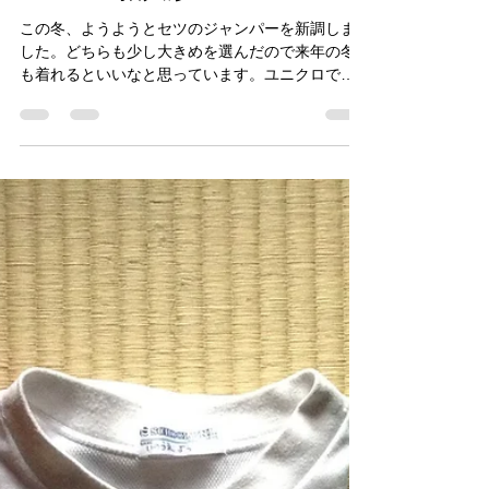
Jun
2017年1月12日
読了時間: 1分
ペルーの指人形
この冬、ようようとセツのジャンパーを新調しま
した。どちらも少し大きめを選んだので来年の冬
も着れるといいなと思っています。ユニクロで買
ったのできっと同じのを着ている子にあちこちで
遭遇しそうと思い、メリーゴーランドで買った指
人形のくまを目印に縫いつけました。...