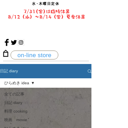
水・
木曜日定休
7/31(金)は臨時休業
8/12（水）〜8/14（金）夏季休業
on-line store
日記 diary
ひらめき idea
全ての記事
日記 diary
料理 cooking
映画 movie