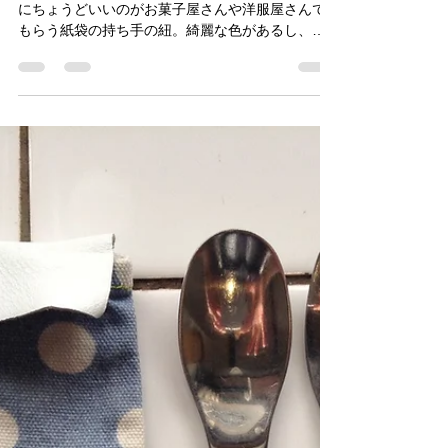
Jun
2016年11月25日
読了時間: 1分
ちょうどいい
保育園や学校で何かと使う巾着袋。この巾着の紐
にちょうどいいのがお菓子屋さんや洋服屋さんで
もらう紙袋の持ち手の紐。綺麗な色があるし、し
っかりした紐が付いてくるともったいなくて、何
かに使えないかなと取っておいたのです。ある時
もしかして？と思って使ってみるとぴったり！...