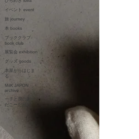
ひらめき idea
イベント event
旅 journey
本 books
ブッククラブ
book club
展覧会 exhibition
グッズ goods
本屋からはじま
る
MilK JAPON,
archive
一子と潤のあー
だこーだ日記