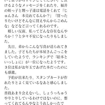
いで買うからサインしてください」と泣
けるようなメッセージをくれたり、福井
の姪っ子と甥っ子達は電話をくれて「じ
ゅんさん　本売れてるんか？」「買った
りたいけどそんなに買えやんからごめん
な」などなど言ってくれるのです。
　嬉しい反面、私ってどんな存在なんや
ろか！？と少々不安になったりもしまし
た。
　先日、弟からこんな写真が送られてき
ました。子どもたちが本屋さんごっこを
していたようで、ランキングで『絵本と
いっしょに』が一位になったようです。
３位は私がお年玉であげた本だったのに
も感激。
　予約が出来たり、スタンプカードが作
れたりとよく見ているなあと感心しまし
た。
普段あまり会えないし、しょうっちゅう
やりとりしているわけではないのに、想
ってくれてるんやなとうれしかったで