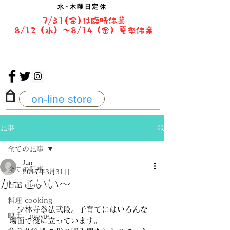
水・
木曜日定休
7/31(金)は臨時休業
8/12（水）〜8/14（金）夏季休業
on-line store
記事
全ての記事
Jun
全ての記事
2017年3月31日
かっこいい〜
日記 diary
料理 cooking
　少林寺拳法弐段。子育てにはいろんな
映画 movie
場面で役に立っています。