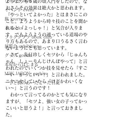
ひらめき idea
ようようも５歳の頃入門をしたので、な
おさらその効果は絶大かと思われます。
イベント event
「やっといてよかった」とはまさにこの
旅 journey
こと。ようようから時々技のことを聞か
れると「よっしゃ！」と気合が入りま
本 books
す。でもようようの通っている道場のや
ブッククラブ book club
り方もあるので、あまり口うるさく言わ
展覧会 exhibition
ないようにとも思っています。
　さて、先日珍しくセツから「じゅんち
グッズ goods
ゃん　しょーりんじけんぽやって」と言
本屋からはじまる
われたのでいくつか技を見せたら「すご
MilK JAPON, archive
ーい　かっこいい！」と言われました。
ニヤニヤしていたら「けどかわいくな
一子と潤のあーだこーだ日記
い〜」と言うのです！
　わかって言ってるのかとても気になり
ますが、「セツよ、強い女の子ってかっ
こいいと思うよ！」と言っておきまし
た。