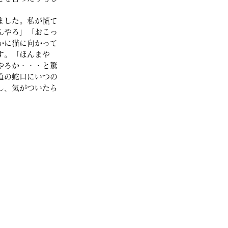
ました。私が慌て
んやろ」「おこっ
かに猫に向かって
す。「ほんまや
やろか・・・と驚
道の蛇口にいつの
し、気がついたら