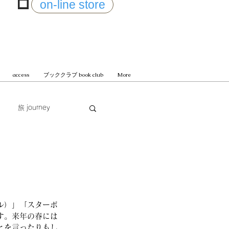
on-line store
access
ブッククラブ book club
More
旅 journey
じまる
ル）」「スターボ
す。来年の春には
とを言ったりもし