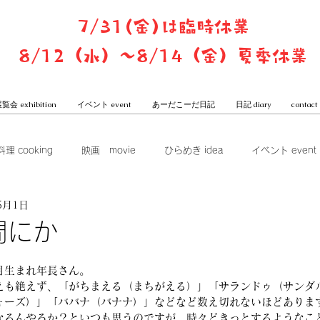
7/31(金)は臨時休業
8/12（水）〜8/14（金）夏季休業
覧会 exhibition
イベント event
あーだこーだ日記
日記 diary
contact
料理 cooking
映画 movie
ひらめき idea
イベント event
5月1日
ook club
展覧会 exhibition
グッズ goods
本屋からは
間にか
一子と潤のあーだこーだ日記
月生まれ年長さん。
えも絶えず、「がちまえる（まちがえる）」「サランドゥ（サンダ
ォーズ）」「ババナ（バナナ）」などなど数え切れないほどありま
なるんやろか？といつも思うのですが、時々どきっとするようなこ