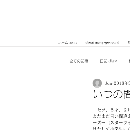
ホーム home
about merry-go-round
展
全ての記事
日記 diary
Jun
2018年
本 books
ブッククラブ b
いつの
MilK JAPON, archive
　セツ、５才、２
まだまだ言い間違
ーズー（スターウ
はたして小学生に