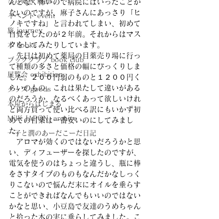
ひらめき idea
んとなく怖いので病院にはいったことが
ないのですが、麻子さんにあっさり「ヒ
イベント event
ノキですね」と言われてしまい、初めて
旅 journey
自覚をしたのが２年前。それからはマス
クをしてみたりしています。
本 books
　先日は初めて薬局の目薬売り場に行っ
ブッククラブ book club
て種類の多さと価格の幅にびっくりしま
展覧会 exhibition
した。２００円弱のものと１２００円く
らいのもの。これは果たして違いがある
グッズ goods
のだろうか、なるべくあって欲しいけれ
本屋からはじまる
ど両方買って使い比べる訳にもいかず初
MilK JAPON, archive
めての目薬は一番安いのにしてみまし
た。
一子と潤のあーだこーだ日記
　アロマが効くのではないだろうかと思
い、ディフューザーを探したのですが、
電気を使うのはちょっと違うし、瓶に棒
をさすタイプのものもなんだかなしっく
りこないので悩んだ末にオイルを垂らす
ことができればなんでもいいのではない
かなと思い、小豆島で友達のうめちゃん
と拾った木の実に垂らしてみました。こ