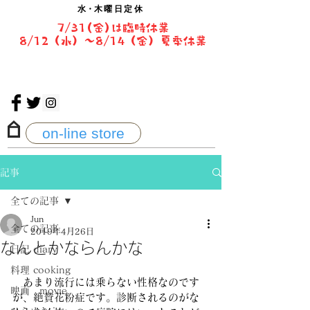
水・
木曜日定休
7/31(金)は臨時休業
8/12（水）〜8/14（金）夏季休業
on-line store
記事
全ての記事
Jun
全ての記事
2019年4月26日
なんとかならんかな
日記 diary
料理 cooking
　あまり流行には乗らない性格なのです
映画 movie
が、絶賛花粉症です。診断されるのがな