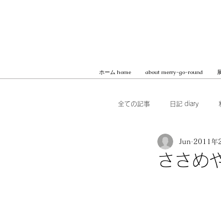
ホーム home
about merry-go-round
展
全ての記事
日記 diary
Jun
2011年
本 books
ブッククラブ b
ささめ
MilK JAPON, archive