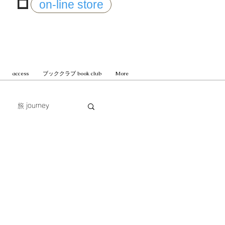
on-line store
access
ブッククラブ book club
More
旅 journey
じまる