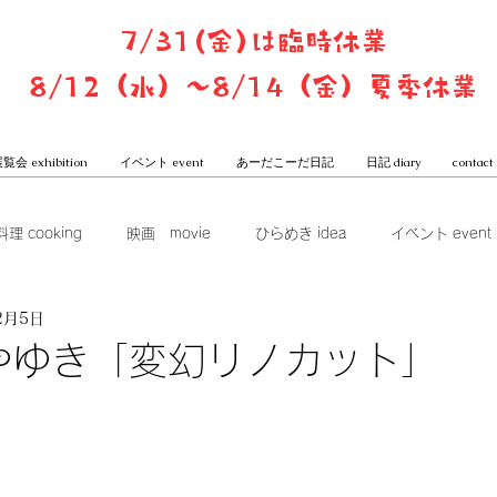
7/31(金)は臨時休業
8/12（水）〜8/14（金）夏季休業
覧会 exhibition
イベント event
あーだこーだ日記
日記 diary
contact
料理 cooking
映画 movie
ひらめき idea
イベント event
2月5日
ook club
展覧会 exhibition
グッズ goods
本屋からは
やゆき「変幻リノカット」
一子と潤のあーだこーだ日記