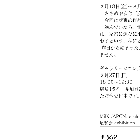
２月18日(金)～３
　ささめやゆき「
　今回は版画の作
「選んでいたら、
は、京都に遊びに
わすという、私に
 昨日から始まった荒井良二展、これから始まるささめやゆき展、毎日店に出るのが楽しみでしかたあり
ません。
ギャラリーにてレ
２月27日(日)
18:00～19:30
店員15名　参加費
ただ今受付中です
MilK JAPON, archi
展覧会 exhibition