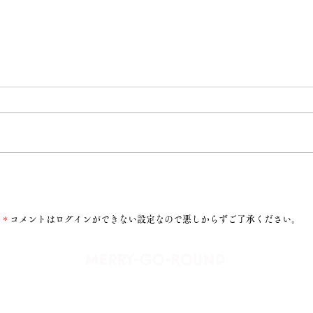
一粒舎
ツクル」
＊
コメントはログインができない設定なので悪しからずご了承ください。
​MERRY-GO-ROUND