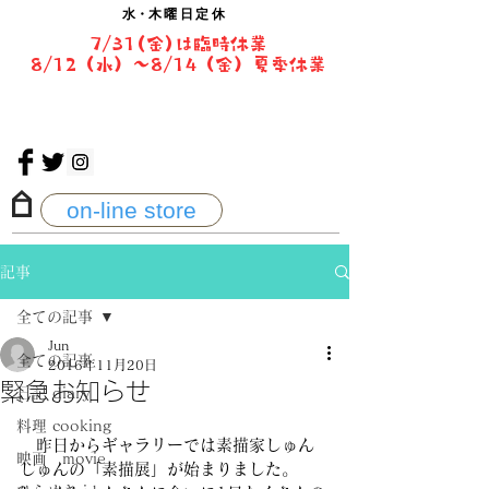
水・
木曜日定休
7/31(金)は臨時休業
8/12（水）〜8/14（金）夏季休業
on-line store
記事
全ての記事
Jun
全ての記事
2016年11月20日
緊急お知らせ
日記 diary
料理 cooking
　昨日からギャラリーでは素描家しゅん
映画 movie
しゅんの「素描展」が始まりました。