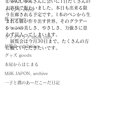
ひらめき idea
しゅんしゅんさんに会いに1日たくさんの
お客様で賑わいました。本日も出来る限
イベント event
り在廊される予定です。1本のペンから生
旅 journey
まれる線が作り出す世界。そのグラデー
ションの美しさ、やさしさ、力強さに思
本 books
わず見入ってしまいます。
ブッククラブ book club
　展覧会は今月30日まで。たくさんの方
展覧会 exhibition
に観ていただきたいです。
グッズ goods
本屋からはじまる
MilK JAPON, archive
一子と潤のあーだこーだ日記